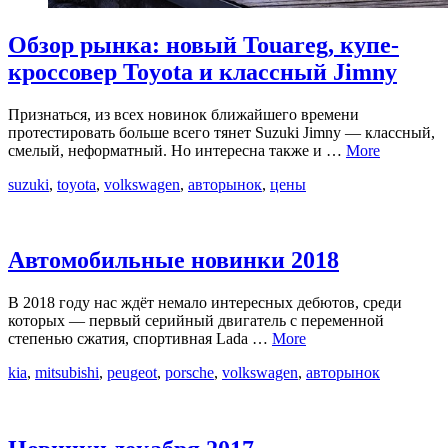
Обзор рынка: новый Touareg, купе-
кроссовер Toyota и классный Jimny
Признаться, из всех новинок ближайшего времени
протестировать больше всего тянет Suzuki Jimny — классный,
смелый, неформатный. Но интересна также и …
More
suzuki
,
toyota
,
volkswagen
,
авторынок
,
цены
Автомобильные новинки 2018
В 2018 году нас ждёт немало интересных дебютов, среди
которых — первый серийный двигатель с переменной
степенью сжатия, спортивная Lada …
More
kia
,
mitsubishi
,
peugeot
,
porsche
,
volkswagen
,
авторынок