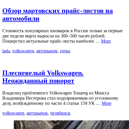
Обзор мартовских прайс-листов на
автомобили
Стоимость популярных иномарок в России только за первые
две недели марта выросла на 300–500 тысяч рублей.
Пошерстил актуальные прайс-листы наиболее …
More
lada
,
volkswagen
,
авторынок
,
цены
Плесневелый Volkswagen.
Неожиданный поворот
Владелец проблемного Volkswagen Touareg из Миасса
Владимира Нестерова стал подозреваемым по уголовному
делу, возбуждённому по части 4 статьи 159 УК …
More
volkswagen
,
авторынок
,
челябинск