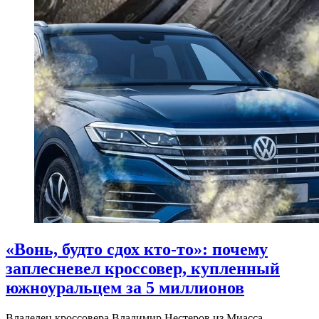
«Вонь, будто сдох кто-то»: почему
заплесневел кроссовер, купленный
южноуральцем за 5 миллионов
Владелец кроссовера Владимир Нестеров из Миасса