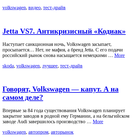
volkswagen
,
видео
,
тест-драйв
Jetta VS7. Антикризисный «Кодиак»
Наступает санкционная ночь, Volkswagen засыпает,
просыпается… Нет, не мафия, а бренд Jetta. С его подачи
российский рынок снова насыщается немецкими …
More
skoda
,
volkswagen
,
лучшее
,
тест-драйв
Говорят, Volkswagen — капут. А на
самом деле?
Впервые за 84 года существования Volkswagen планирует
закрытие заводов в родной ему Германии, а на бельгийском
заводе Audi завершилось производство …
More
volkswagen
,
автопром
,
авторынок