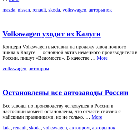
mazda
,
nissan
,
renault
,
skoda
,
volkswagen
,
авторынок
Volkswagen уходит из Калуги
Концерн Volkswagen выставил на продажу завод полного
цикла в Калуге — основной актив немецкого производителя в
России, пишут «Ведомости». В качестве …
More
volkswagen
,
автопром
Остановлены все автозаводы России
Все заводы по производству легковушек в России в
настоящий момент остановлены, что отчасти связано с
майскими праздниками, но не только. …
More
lada
,
renault
,
skoda
,
volkswagen
,
автопром
,
авторынок