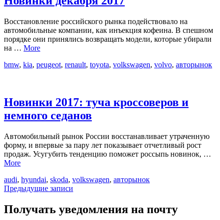
Новинки декабря 2017
Восстановление российского рынка подействовало на
автомобильные компании, как инъекция кофеина. В спешном
порядке они принялись возвращать модели, которые убирали
на …
More
bmw
,
kia
,
peugeot
,
renault
,
toyota
,
volkswagen
,
volvo
,
авторынок
Новинки 2017: туча кроссоверов и
немного седанов
Автомобильный рынок России восстанавливает утраченную
форму, и впервые за пару лет показывает отчетливый рост
продаж. Усугубить тенденцию поможет россыпь новинок, …
More
audi
,
hyundai
,
skoda
,
volkswagen
,
авторынок
Навигация
Предыдущие записи
по
Получать уведомления на почту
записям