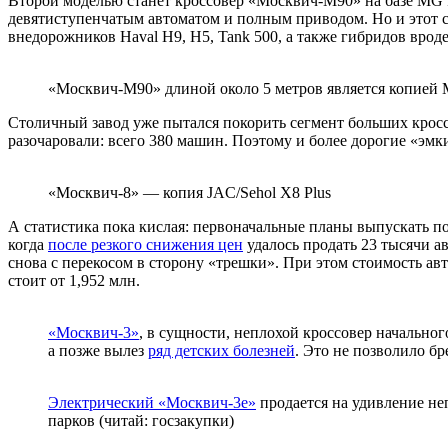
Второй моделью станет кроссовер «Москвич-М90» на базе MG R
девятиступенчатым автоматом и полным приводом. Но и этот с
внедорожников Haval H9, H5, Tank 500, а также гибридов врод
«Москвич-М90» длиной около 5 метров является копией M
Столичный завод уже пытался покорить сегмент больших кросс
разочаровали: всего 380 машин. Поэтому и более дорогие «эмк
«Москвич-8» — копия JAC/Sehol X8 Plus
А статистика пока кислая: первоначальные планы выпускать по
когда
после резкого снижения цен
удалось продать 23 тысячи а
снова с перекосом в сторону «трешки». При этом стоимость авт
стоит от 1,952 млн.
«Москвич-3»
, в сущности, неплохой кроссовер начального
а позже вылез
ряд детских болезней
. Это не позволило бр
Электрический «Москвич-3е»
продается на удивление не
парков (читай: госзакупки)