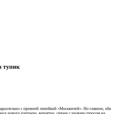
в тупик
араллельно с прежней линейкой «Москвичей». Но главное, оба
к нового партнера, вероятно, связан с низким спросом на