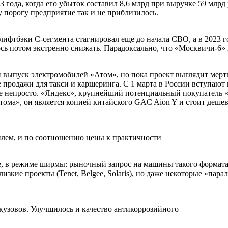
 года, когда его убыток составил 8,6 млрд при выручке 59 млрд 
у порогу предприятие так и не приблизилось.
 лифтбэки С-сегмента стагнировал еще до начала СВО, а в 2023 г
сь потом экстренно снижать. Парадоксально, что «Москвичи-6»
ный выпуск электромобилей «Атом», но пока проект выглядит ме
 продажи для такси и каршеринга. С 1 марта в России вступают 
се непросто. «Яндекс», крупнейший потенциальный покупатель «
ома», он является копией китайского GAC Aion Y и стоит дешев
лем, и по соотношению цены к практичности
ее, в режиме ширмы: рыночный запрос на машины такого формата
лизкие проекты (Tenet, Belgee, Solaris), но даже некоторые «п
 кузовов. Улучшилось и качество антикоррозийного