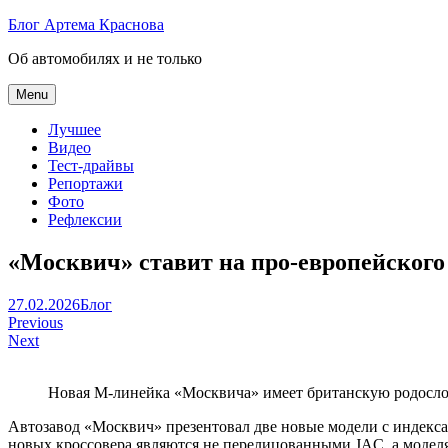
Skip
Блог Артема Краснова
to
Об автомобилях и не только
content
Menu
Лучшее
Видео
Тест-драйвы
Репортажи
Фото
Рефлексии
«Москвич» ставит на про-европейского
Артем
27.02.2026
Блог
Навигация
Краснов
Previous
Next
по
записям
Новая М-линейка «Москвича» имеет британскую родосло
Автозавод «Москвич» презентовал две новые модели с индекса
новых кроссовера являются не перелицованными JAC, а моделя