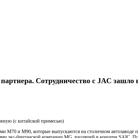
 партнера. Сотрудничество с JAC зашло 
вную (с китайской примесью)
ми М70 и М90, которые выпускаются на столичном автозаводе п
ми экс-британской компании MG, входящей в концерн SAIC. Поис