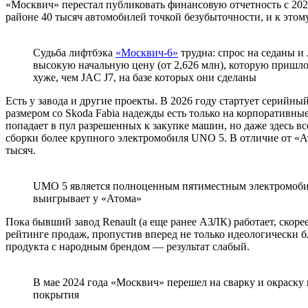
«Москвич» перестал публиковать финансовую отчетность с 2023
районе 40 тысяч автомобилей точкой безубыточности, и к этом
Судьба лифтбэка
«Москвич-6»
трудна: спрос на седаны и
высокую начальную цену (от 2,626 млн), которую пришло
хуже, чем JAC J7, на базе которых они сделаны
Есть у завода и другие проекты. В 2026 году стартует серий
размером со Skoda Fabia надежды есть только на корпоративные
попадает в пул разрешенных к закупке машин, но даже здесь в
сборки более крупного электромобиля UNO 5. В отличие от «Ат
тысяч.
UMO 5 является полноценным пятиместным электромоби
выигрывает у «Атома»
Пока бывший завод Renault (а еще ранее АЗЛК) работает, скор
рейтинге продаж, пропустив вперед не только идеологически б
продукта с народным брендом — результат слабый.
В мае 2024 года «Москвич» перешел на сварку и окраску
покрытия