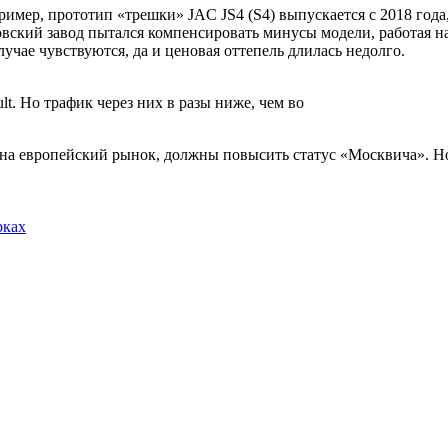
ример, прототип «трешки» JAC JS4 (S4) выпускается с 2018 года
овский завод пытался компенсировать минусы модели, работая на
лучае чувствуются, да и ценовая оттепель длилась недолго.
t. Но трафик через них в разы ниже, чем во
 на европейский рынок, должны повысить статус «Москвича». Но 
рках