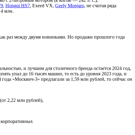
 с 2-литровым мотором (в Китае — 242 л. с.),
T9
,
Hongqi HS7
, Exeed VX,
Geely Monjaro
, не считая ряда
 4 млн.
как раз между двумя новинками. Но продажи прошлого года
альностью, и лучшим для столичного бренда остается 2024 год,
ять упал до 16 тысяч машин, то есть до уровня 2023 года, и
 года «Москвич-3» предлагали за 1,59 млн рублей, то сейчас он
(от 2,22 млн рублей),
ы корпоративных