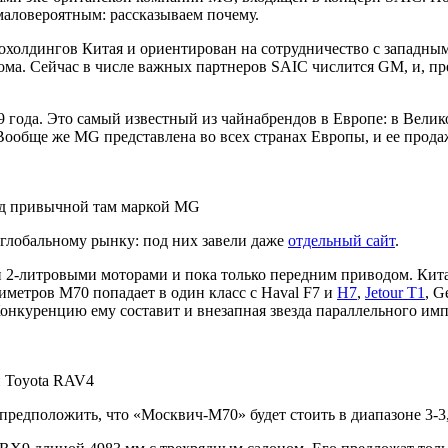
аловероятным: рассказываем почему.
охолдингов Китая и ориентирован на сотрудничество с западны
ома. Сейчас в числе важных партнеров SAIC числится GM, и, п
 года. Это самый известный из чайнабрендов в Европе: в Велик
ообще же MG представлена во всех странах Европы, и ее продаж
од привычной там маркой MG
глобальному рынку: под них завели даже
отдельный сайт
.
 2-литровыми моторами и пока только передним приводом. Кита
метров М70 попадает в один класс с Haval F7 и
H7
,
Jetour T1
, G
онкуренцию ему составит и внезапная звезда параллельного импо
и Toyota RAV4
предположить, что «Москвич-М70» будет стоить в диапазоне 3-3,