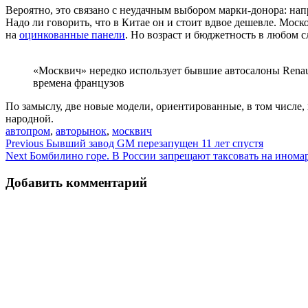
Вероятно, это связано с неудачным выбором марки-донора: нап
Надо ли говорить, что в Китае он и стоит вдвое дешевле. Моск
на
оцинкованные панели
. Но возраст и бюджетность в любом с
«Москвич» нередко использует бывшие автосалоны Renaul
времена французов
По замыслу, две новые модели, ориентированные, в том числе,
народной.
автопром
,
авторынок
,
москвич
Навигация
Previous
Бывший завод GM перезапущен 11 лет спустя
Next
Бомбилино горе. В России запрещают таксовать на инома
по
записям
Добавить комментарий