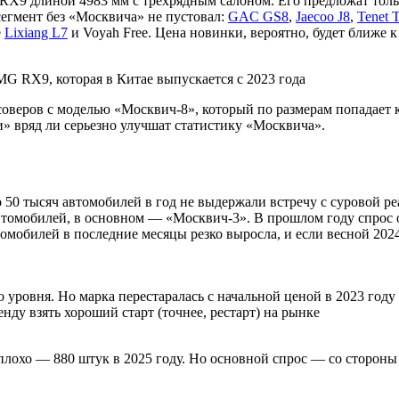
X9 длиной 4983 мм с трехрядным салоном. Его предложат только
егмент без «Москвича» не пустовал:
GAC GS8
,
Jaecoo J8
,
Tenet 
е
Lixiang L7
и Voyah Free. Цена новинки, вероятно, будет ближе к
G RX9, которая в Китае выпускается с 2023 года
оверов с моделью «Москвич-8», который по размерам попадает 
и» вряд ли серьезно улучшат статистику «Москвича».
 50 тысяч автомобилей в год не выдержали встречу с суровой ре
втомобилей, в основном — «Москвич-3». В прошлом году спрос оп
омобилей в последние месяцы резко выросла, и если весной 2024
 уровня. Но марка перестаралась с начальной ценой в 2023 году 
енду взять хороший старт (точнее, рестарт) на рынке
плохо — 880 штук в 2025 году. Но основной спрос — со сторон