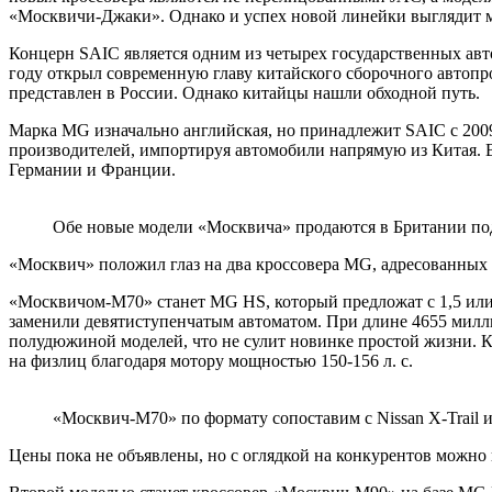
«Москвичи-Джаки». Однако и успех новой линейки выглядит м
Концерн SAIC является одним из четырех государственных авт
году открыл современную главу китайского сборочного автопр
представлен в России. Однако китайцы нашли обходной путь.
Марка MG изначально английская, но принадлежит SAIC с 2009
производителей, импортируя автомобили напрямую из Китая. В
Германии и Франции.
Обе новые модели «Москвича» продаются в Британии п
«Москвич» положил глаз на два кроссовера MG, адресованных 
«Москвичом-М70» станет MG HS, который предложат с 1,5 или
заменили девятиступенчатым автоматом. При длине 4655 милли
полудюжиной моделей, что не сулит новинке простой жизни. К
на физлиц благодаря мотору мощностью 150-156 л. с.
«Москвич-М70» по формату сопоставим с Nissan X-Trail 
Цены пока не объявлены, но с оглядкой на конкурентов можно 