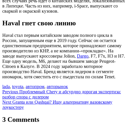
всех случаях речь идет о китайских моделях, локализованных
в Липецке. Часть из них, например, i-Space, выпускают со
сваркой и окраской кузовов.
Haval гнет свою линию
Haval стал первым китайским заводом полного цикла в
России, запущенным еще в 2019 году. Сейчас он остается
единственным предприятием, которое принадлежит самому
производителю из КНР, а не компании-«прокладке». На
заводе выпускают кроссоверы Jolion,
Dargo
, F7, F7x, H3 и H7.
Еще одну модель, M6, делают на бывшем заводе Peugeot-
Citroen в Калуге. В 2024 году заработало моторное
производство Haval. Бренд является лидером в сегменте
иномарок, хотя сместить его с пьедестала по силам Tenet.
lada
,
toyota
,
автопром
,
авторынок
Навигация
Previous
Проблемный Chery и абсурдно дорогая экспертиза:
разбор спора с дилером
по
Next
Granta или Qashqai? Ищу альтернативу вазовскому
записям
лоукостеру
3 Comments