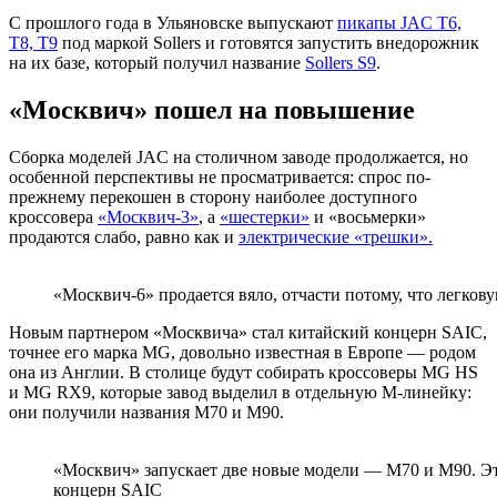
С прошлого года в Ульяновске выпускают
пикапы JAC T6,
T8, T9
под маркой Sollers и готовятся запустить внедорожник
на их базе, который получил название
Sollers S9
.
«Москвич» пошел на повышение
Сборка моделей JAC на столичном заводе продолжается, но
особенной перспективы не просматривается: спрос по-
прежнему перекошен в сторону наиболее доступного
кроссовера
«Москвич-3»
, а
«шестерки»
и «восьмерки»
продаются слабо, равно как и
электрические «трешки».
«Москвич-6» продается вяло, отчасти потому, что легков
Новым партнером «Москвича» стал китайский концерн SAIC,
точнее его марка MG, довольно известная в Европе — родом
она из Англии. В столице будут собирать кроссоверы MG HS
и MG RX9, которые завод выделил в отдельную М-линейку:
они получили названия М70 и М90.
«Москвич» запускает две новые модели — М70 и М90. Э
концерн SAIC