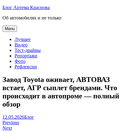
Skip
Блог Артема Краснова
to
Об автомобилях и не только
content
Menu
Лучшее
Видео
Тест-драйвы
Репортажи
Фото
Рефлексии
Завод Toyota оживает, АВТОВАЗ
встает, АГР сыплет брендами. Что
происходит в автопроме — полный
обзор
Артем
12.05.2026
Блог
Навигация
Краснов
Previous
Next
по