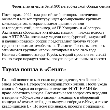
записям
Фронтальная часть Senat 900 петербургской сборки слегк
После краха 2022 года российский автопром постепенно
оживает и меняет структуру: идет формирование крупных
конгломератов, которые владеют целыми сетями
автопредприятий, например, «АГР Холдинг» и «Соллерс».
Активность сборщиков китайских машин — плохая новость
для АВТОВАЗа, поскольку модели петербургской, калужской
и калининградской сборки представляют прямую угрозу
среднеценовым автомобилям из Тольятти. Рассказываем, чем
занимаются крупные игроки автопрома в мае 2026 года.
Начнем с бывшего завода Toyota, который простаивает с 2022-
го, но скоро порадует элиты, покупающие машины за госсчет.
Toyota пошла в «Сенат»
Главной новостью мая стало подтверждение, что бывший
завод Toyota в Петербурге возвращается к жизни. После ухода
японской марки он перешел в ведение ФГУП НАМИ без
права обратного выкупа. Рассматривался вопрос его передачи
в ведение «Обуховского завода», входящего в оборонный
концерн «Алмаз-Антей», для выпуска гибрида e-Neva, а также
квадрициклов L7. По всем признакам, проекты прекращены.