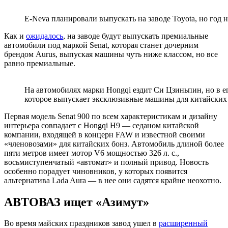
E-Neva планировали выпускать на заводе Toyota, но год 
Как и
ожидалось
, на заводе будут выпускать премиальные
автомобили под маркой Senat, которая станет дочерним
брендом Aurus, выпуская машины чуть ниже классом, но все
равно премиальные.
На автомобилях марки Hongqi ездит Си Цзиньпин, но в ег
которое выпускает эксклюзивные машины для китайских
Первая модель Senat 900 по всем характеристикам и дизайну
интерьера совпадает с Hongqi H9 — седаном китайской
компании, входящей в концерн FAW и известной своими
«членовозами» для китайских бонз. Автомобиль длиной более
пяти метров имеет мотор V6 мощностью 326 л. с.,
восьмиступенчатый «автомат» и полный привод. Новость
особенно порадует чиновников, у которых появится
альтернатива Lada Aura — в нее они садятся крайне неохотно.
АВТОВАЗ ищет «Азимут»
Во время майских праздников завод ушел в
расширенный