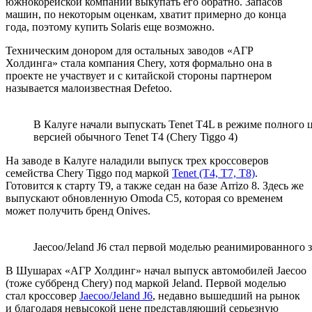
южнокорейской компании выкупать его обратно. Запасов
машин, по некоторым оценкам, хватит примерно до конца
года, поэтому купить Solaris еще возможно.
Техническим донором для остальных заводов «АГР
Холдинга» стала компания Chery, хотя формально она в
проекте не участвует и с китайской стороны партнером
называется малоизвестная Defetoo.
В Калуге начали выпускать Tenet T4L в режиме полного 
версией обычного Tenet T4 (Chery Tiggo 4)
На заводе в Калуге наладили выпуск трех кроссоверов
семейства Chery Tiggo под маркой
Tenet (T4, T7, T8)
.
Готовится к старту T9, а также седан на базе Arrizo 8. Здесь же
выпускают обновленную Omoda C5, которая со временем
может получить бренд Onives.
Jaecoo/Jeland J6 стал первой моделью реанимированного 
В Шушарах «АГР Холдинг» начал выпуск автомобилей Jaecoo
(тоже суббренд Chery) под маркой Jeland. Первой моделью
стал кроссовер
Jaecoo/Jeland J6
, недавно вышедший на рынок
и благодаря невысокой цене представляющий серьезную