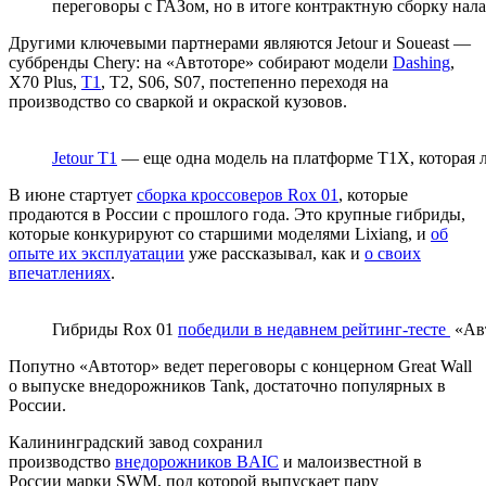
переговоры с ГАЗом, но в итоге контрактную сборку нал
Другими ключевыми партнерами являются Jetour и Soueast —
суббренды Chery: на «Автоторе» собирают модели
Dashing
,
X70 Plus,
T1
, T2, S06, S07, постепенно переходя на
производство со сваркой и окраской кузовов.
Jetour T1
— еще одна модель на платформе T1X, которая л
В июне стартует
сборка кроссоверов Rox 01
, которые
продаются в России с прошлого года. Это крупные гибриды,
которые конкурируют со старшими моделями Lixiang, и
об
опыте их эксплуатации
уже рассказывал, как и
о своих
впечатлениях
.
Гибриды Rox 01
победили в недавнем рейтинг-тесте
«Ав
Попутно «Автотор» ведет переговоры с концерном Great Wall
о выпуске внедорожников Tank, достаточно популярных в
России.
Калининградский завод сохранил
производство
внедорожников BAIC
и малоизвестной в
России марки SWM, под которой выпускает пару