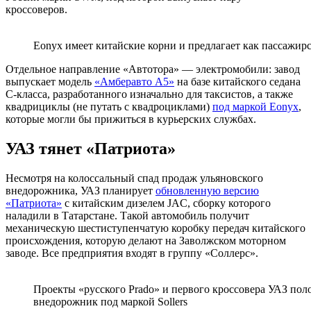
кроссоверов.
Eonyx имеет китайские корни и предлагает как пассажир
Отдельное направление «Автотора» — электромобили: завод
выпускает модель
«Амберавто А5»
на базе китайского седана
C-класса, разработанного изначально для таксистов, а также
квадрициклы (не путать с квадроциклами)
под маркой Eonyx
,
которые могли бы прижиться в курьерских службах.
УАЗ тянет «Патриота»
Несмотря на колоссальный спад продаж ульяновского
внедорожника, УАЗ планирует
обновленную версию
«Патриота»
с китайским дизелем JAC, сборку которого
наладили в Татарстане. Такой автомобиль получит
механическую шестиступенчатую коробку передач китайского
происхождения, которую делают на Заволжском моторном
заводе. Все предприятия входят в группу «Соллерс».
Проекты «русского Prado» и первого кроссовера УАЗ по
внедорожник под маркой Sollers