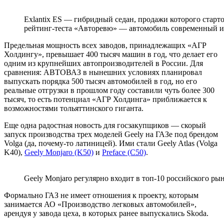
Exlantix ES — гибридный седан, продажи которого старт
рейтинг-теста «Авторевю» — автомобиль современный и
Предельная мощность всех заводов, принадлежащих «АГР
Холдингу», превышает 400 тысяч машин в год, что делает его
одним из крупнейших автопроизводителей в России. Для
сравнения: АВТОВАЗ в нынешних условиях планировал
выпускать порядка 500 тысяч автомобилей в год, но его
реальные отгрузки в прошлом году составили чуть более 300
тысяч, то есть потенциал «АГР Холдинга» приближается к
возможностями тольяттинского гиганта.
Еще одна радостная новость для госзакупщиков — скорый
запуск производства трех моделей Geely на ГАЗе под брендом
Volga (да, почему-то латиницей). Ими стали Geely Atlas (Volga
K40),
Geely Monjaro (K50)
и
Preface (C50)
.
Geely Monjaro регулярно входит в топ-10 российского ры
Формально ГАЗ не имеет отношения к проекту, которым
занимается АО «Производство легковых автомобилей»,
арендуя у завода цеха, в которых ранее выпускались Skoda.