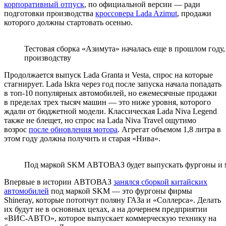
корпоративный отпуск
, по официальной версии — ради
подготовки производства
кроссовера Lada Azimut
, продажи
которого должны стартовать осенью.
Тестовая сборка «Азимута» началась еще в прошлом году,
производству
Продолжается выпуск Lada Granta и Vesta, спрос на которые
стагнирует. Lada Iskra через год после запуска начала попадать
в топ-10 популярных автомобилей, но ежемесячные продажи
в пределах трех тысяч машин — это ниже уровня, которого
ждали от бюджетной модели. Классическая Lada Niva Legend
также не блещет, но спрос на Lada Niva Travel ощутимо
возрос
после обновления мотора
. Агрегат объемом 1,8 литра в
этом году должна получить и старая «Нива».
Под маркой SKM АВТОВАЗ будет выпускать фургоны и м
Впервые в истории АВТОВАЗ
занялся сборкой китайских
автомобилей
под маркой SKM — это фургоны фирмы
Shineray, которые потопчут поляну ГАЗа и «Соллерса». Делать
их будут не в основных цехах, а на дочернем предприятии
«ВИС-АВТО», которое выпускает коммерческую технику на