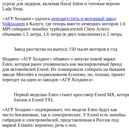
угрозу для лидеров, включая Haval Jolion и топовые версии
Lada Vesta.
«АГР Холдинг» удалось
перезапустить и моторный завод
Volkswagen
в Калуге, где теперь вместо немецких моторов 1.6
MPI собирают линейку турбодвигателей Chery Acteco
объемами 1,5 литра, 1,6 литра (в двух поколениях) и 2 литра.
Завод рассчитан на выпуск 150 тысяч моторов в год
Недавно «АГР Холдинг» объявил о запуске новой марки
Esteo, которая ранее упоминалась как маскировочный бренд
для автомобилей Exeed. Их планировали собирать на бывшем
заводе Mercedes в подмосковном Есипово, но, похоже, проект
переедет на один из заводов «АГР Холдинга».
Первой моделью Esteo станет кроссовер Exeed MX, которы
близок к Exeed TXL
«АГР Холдинг» подчеркивает, что модели Esteo будут как
чисто бензиновые, так и электрические. У Exeed есть линейка
гибридов и электромобилей, представленная в России под
маркой Exlantix: вероятно, речь о них.