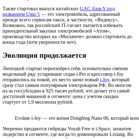
Также стартовал выпуск китайских
GAC Aion Y под
названием Umo 5
— это электромобиль, адресованный
прежде всего сервисам такси, в частности, «Яндексу».
Возможно, так российский IT-гигант пытается избежать
принудительной закупки электромобилей «Атом»,
производство которых на «Москвиче» должно стартовать до
конца года (хотя уверенности нет).
Эволюция продолжается
Липецкий стартап переизобрел себя, основательно сменив
модельный ряд: устаревшие седан i-Pro и кроссовер i-Joy
отправились на покой, их место занял новый
i-Joy
, который
сразу стал самым популярным электрокаром РФ. Во многом
из-за госсубсидии в 925 тысяч рублей, что делает его самой
доступной машиной в сегменте: цена с учетом скидки
стартует от 1,9 миллиона рублей.
Evolute i-Joy — это копия Dongfeng Nano 06, который ко
Уверенно продаются гибриды Voyah Free и i-Space, захватив
лидерство в сегменте, где когда-то доминировали Lixiang. Во