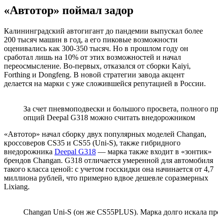
«Автотор» поймал задор
Калининградский автогигант до пандемии выпускал более
200 тысяч машин в год, а его пиковые возможности
оценивались как 300-350 тысяч. Но в прошлом году он
сработал лишь на 10% от этих возможностей и начал
переосмысление. Во-первых, отказался от сборки Kaiyi,
Forthing и Dongfeng. В новой стратегии завода акцент
делается на марки с уже сложившейся репутацией в России.
За счет пневмоподвески и большого просвета, полного п
опций Deepal G318 можно считать внедорожником
«Автотор» начал сборку двух популярных моделей Changan,
кроссоверов CS35 и CS55 (Uni-S), также гибридного
внедорожника
Deepal G318
— марка также входит в «зонтик»
брендов Changan. G318 отличается умеренной для автомобиля
такого класса ценой: с учетом госскидки она начинается от 4,7
миллиона рублей, что примерно вдвое дешевле соразмерных
Lixiang.
Changan Uni-S (он же CS55PLUS). Марка долго искала п