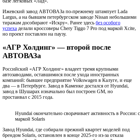
базе легковых «Лад».
Ижевский завод АВТОВАЗа по-прежнему штампует Lada
Largus, а на бывшем петербургском заводе Nissan небольшими
тиражам дособирают «Искру». Ранее здесь
без особого
успеха
делали кроссоверы Chery Tiggo 7 Pro под маркой Xcite,
но проект поставлен на паузу.
«АГР Холдинг» — второй после
АВТОВАЗа
Российский «АГР Холдинг» владеет тремя крупными
автозаводами, оставшимися после ухода иностранных
компаний: бывшее предприятие Volkswagen в Калуге, и еще
два — в Петербурге. Завод в Каменке достался от Hyundai,
завод в Шушарах изначально был построен GM, но
простаивал с 2015 года.
Hyundai окончательно сворачивает активность в России:
маркой Solaris
Завод Hyundai, где собирали прежний квартет моделей под
брендом Solaris, остановлен в конце 2025-го из-за отказа